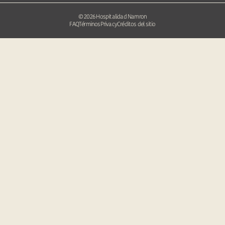
©
2026
Hospitalidad Namron
FAQ
Términos
Privacy
Créditos del sitio