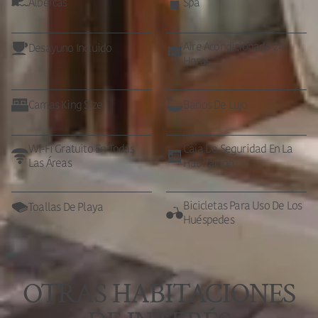
Albercas
Spa
Aire Acondicionado 24
Desayuno Incluido
Horas
Camas King Size
Baños De Lujo
Wi-Fi Gratuito En Todas
Caja De Seguridad En La
Las Áreas
Habitación
Bicicletas Para Uso De Los
Toallas De Playa
Huéspedes
OTRAS HABITACIONES