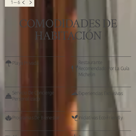
1 — 6
COMODIDADES DE
HABITACIÓN
Restaurante
Playa Privada
Recomendado Por La Guía
Michelin
Servicio De Concierge
Experiencias Exclusivas
Personalizado
Programas De Bienestar
Iniciativas Eco-Friendly