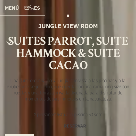
MENÚ
ES
JUNGLE VIEW ROOM
SUITES PARROT, SUITE
HAMMOCK & SUITE
CACAO
Una suite elevada en la jungla con vista a las piscinas y a la
exuberante vegetación, que cuenta con una cama king size con
ruedas y una terraza privada diseñada para disfrutar de
momentos de paz inmersos en la naturaleza.
2 personas
Vista a la piscina
50 sqm
RESERVAR