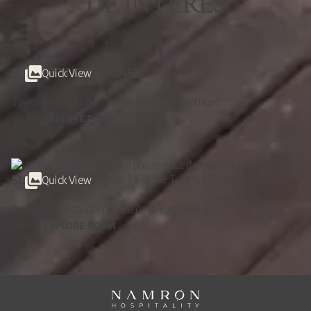
DE INTERÉS
Quick View
SUITE PRINCIPAL OASIS
2 personas
|
Vista del cenote de la jungla
|
60sqm
EXPLORE ROOM
Quick View
SUITE JAGUAR
2 personas
|
Vista del cenote de la jungla
|
60 sqm
EXPLORE ROOM